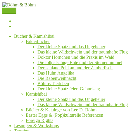
Zum
Inhalt
Menü
springen
Böhm
&
Böhm
Böhm
&
Bücher & Kamishibai
auf
Böhm
Bilderbücher
Facebook
auf
Der kleine Spatz und das Ungeheuer
Instagram
Das kleine Wildschwein und der traumhafte Flug
Doktor Hörnchen und die Praxis im Wald
Die tollpatschige Ente und der Sternenhimmel
Der schlaue Pelikan und der Zauberfisch
Das Huhn Angelika
Die Rabenweihnacht
Böhms Tierleben
Der kleine Spatz feiert Geburtstag
Kamishibai
Der kleine Spatz und das Ungeheuer
Das kleine Wildschwein und der traumhafte Flug
Bücher & Kataloge von Lee D. Böhm
Easter Eggs & (Pop)kulturelle Referenzen
Foreign Rights
Lesungen & Workshops
Termine