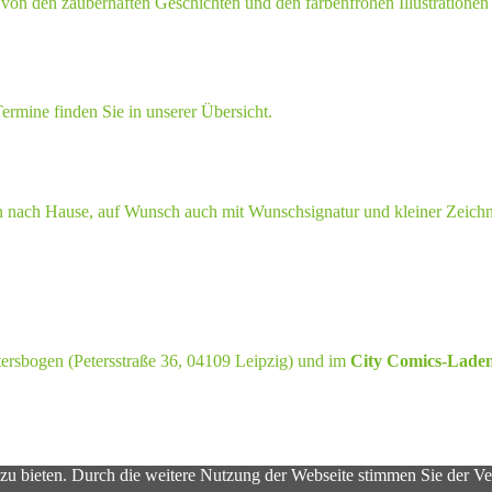
 von den zauberhaften Geschichten und den farbenfrohen Illustrationen 
ermine finden Sie in unserer Übersicht.
n nach Hause, auf Wunsch auch mit Wunschsignatur und kleiner Zeich
ersbogen (Petersstraße 36, 04109 Leipzig) und im
City Comics-Lade
 zu bieten. Durch die weitere Nutzung der Webseite stimmen Sie der V