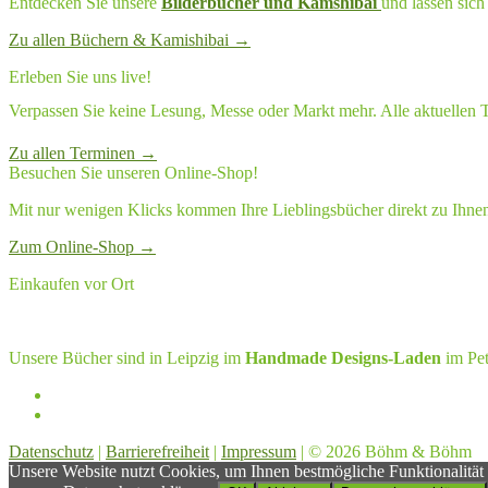
Entdecken Sie unsere
Bilderbücher
und
Kamshibai
und lassen sich
Zu allen Büchern & Kamishibai →
Erleben Sie uns live!
Verpassen Sie keine Lesung, Messe oder Markt mehr. Alle aktuellen T
Zu allen Terminen →
Besuchen Sie unseren Online-Shop!
Mit nur wenigen Klicks kommen Ihre Lieblingsbücher direkt zu Ihne
Zum Online-Shop →
Einkaufen vor Ort
Unsere Bücher sind in Leipzig im
Handmade Designs-Laden
im Pet
Böhm
&
Böhm
Böhm
&
Datenschutz
|
Barrierefreiheit
|
Impressum
|
© 2026 Böhm & Böhm
auf
Böhm
Unsere Website nutzt Cookies, um Ihnen bestmögliche Funktionalität
Facebook
auf