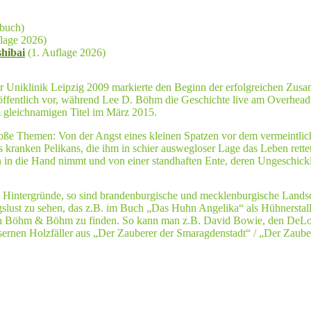
pbuch)
flage 2026)
hibai
(1. Auflage 2026)
er Uniklinik Leipzig 2009 markierte den Beginn der erfolgreichen Zu
fentlich vor, während Lee D. Böhm die Geschichte live am Overhead-Pr
m gleichnamigen Titel im März 2015.
e Themen: Von der Angst eines kleinen Spatzen vor dem vermeintlich
s kranken Pelikans, die ihm in schier auswegloser Lage das Leben rette
 die Hand nimmt und von einer standhaften Ente, deren Ungeschicklic
che Hintergründe, so sind brandenburgische und mecklenburgische Lands
lust zu sehen, das z.B. im Buch „Das Huhn Angelika“ als Hühnerstall
 von Böhm & Böhm zu finden. So kann man z.B. David Bowie, den DeL
rnen Holzfäller aus „Der Zauberer der Smaragdenstadt“ / „Der Zaube