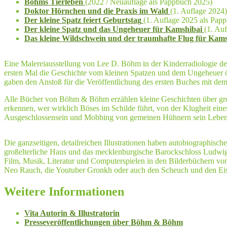
Böhms Tierleben
(2022 / Neuauflage als Pappbuch 2025)
Doktor Hörnchen und die Praxis im Wald
(1. Auflage 2024)
Der kleine Spatz feiert Geburtstag
(1. Auflage 2025 als Pap
Der kleine Spatz und das Ungeheuer für Kamshibai
(1. Au
Das kleine Wildschwein und der traumhafte Flug für Kams
Eine Malereiausstellung von Lee D. Böhm in der Kinderradiologie d
ersten Mal die Geschichte vom kleinen Spatzen und dem Ungeheuer öf
gaben den Anstoß für die Veröffentlichung des ersten Buches mit de
Alle Bücher von Böhm & Böhm erzählen kleine Geschichten über groß
erkennen, wer wirklich Böses im Schilde führt, von der Klugheit eine
Ausgeschlossensein und Mobbing von gemeinen Hühnern sein Leben in
Die ganzseitigen, detailreichen Illustrationen haben autobiographis
großelterliche Haus und das mecklenburgische Barockschloss Ludwigs
Film, Musik, Literatur und Computerspielen in den Bilderbüchern
Neo Rauch, die Youtuber Gronkh oder auch den Scheuch und den Eise
Weitere Informationen
Vita Autorin & Illustratorin
Presseveröffentlichungen über Böhm & Böhm