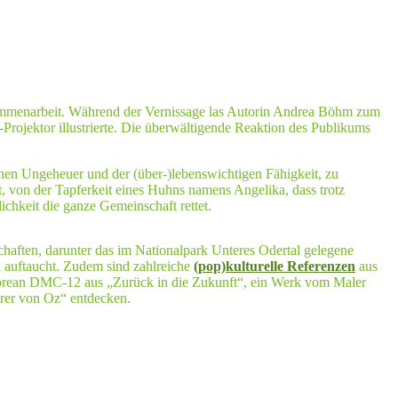
sammenarbeit. Während der Vernissage las Autorin Andrea Böhm zum
ojektor illustrierte. Die überwältigende Reaktion des Publikums
en Ungeheuer und der (über-)lebenswichtigen Fähigkeit, zu
t, von der Tapferkeit eines Huhns namens Angelika, dass trotz
hkeit die ganze Gemeinschaft rettet.
chaften, darunter das im Nationalpark Unteres Odertal gelegene
 auftaucht. Zudem sind zahlreiche
(pop)kulturelle Referenzen
aus
orean DMC-12 aus „Zurück in die Zukunft“, ein Werk vom Maler
rer von Oz“ entdecken.