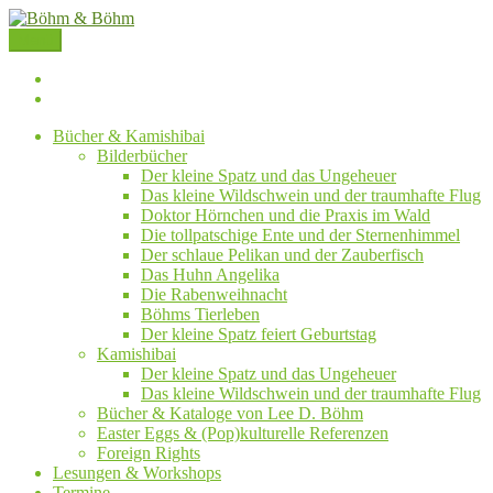
Zum
Inhalt
Menü
springen
Böhm
&
Böhm
Böhm
&
Bücher & Kamishibai
auf
Böhm
Bilderbücher
Facebook
auf
Der kleine Spatz und das Ungeheuer
Instagram
Das kleine Wildschwein und der traumhafte Flug
Doktor Hörnchen und die Praxis im Wald
Die tollpatschige Ente und der Sternenhimmel
Der schlaue Pelikan und der Zauberfisch
Das Huhn Angelika
Die Rabenweihnacht
Böhms Tierleben
Der kleine Spatz feiert Geburtstag
Kamishibai
Der kleine Spatz und das Ungeheuer
Das kleine Wildschwein und der traumhafte Flug
Bücher & Kataloge von Lee D. Böhm
Easter Eggs & (Pop)kulturelle Referenzen
Foreign Rights
Lesungen & Workshops
Termine